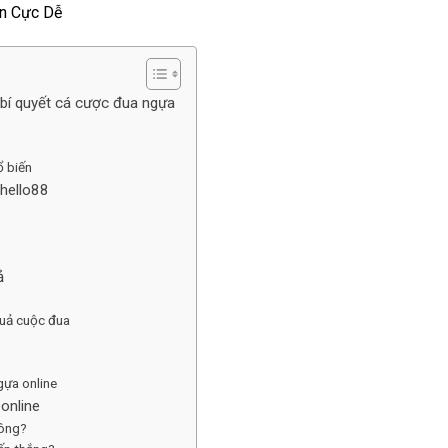
ền Cực Dễ
à bí quyết cá cược đua ngựa
ổ biến
hello88
ả
quả cuộc đua
gựa online
online
hông?