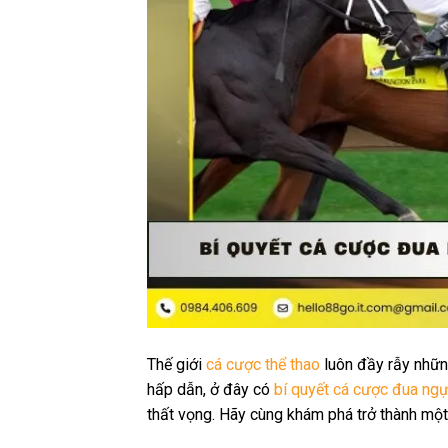
Thế giới
cá cược thể thao
luôn đầy rẫy những
hấp dẫn, ở đây có
bí quyết cá cược đua ng
thất vọng. Hãy cùng khám phá trở thành một