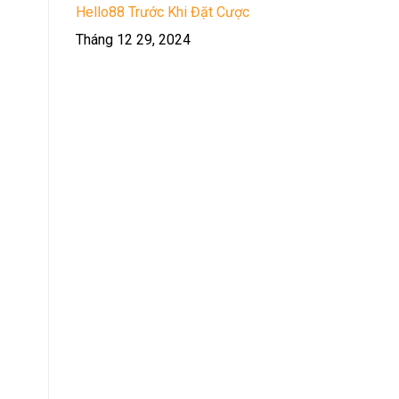
Hello88 Trước Khi Đặt Cược
Tháng 12 29, 2024