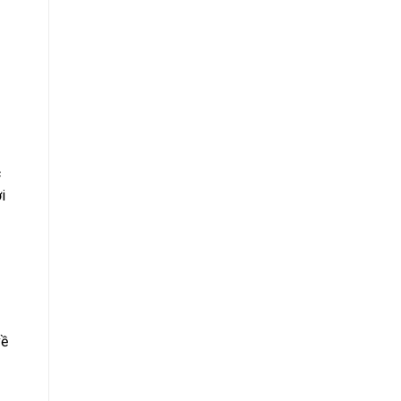
c
i
về