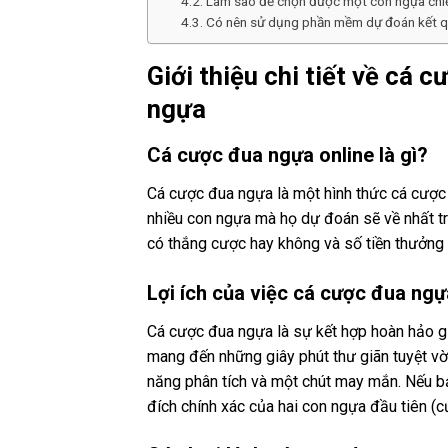
Làm sao để chọn được một con ngựa chi
Có nên sử dụng phần mềm dự đoán kết q
Giới thiệu chi tiết về cá 
ngựa
Cá cược đua ngựa online là gì?
Cá cược đua ngựa là một hình thức cá cược 
nhiều con ngựa mà họ dự đoán sẽ về nhất t
có thắng cược hay không và số tiền thưởng
Lợi ích của việc cá cược đua ngự
Cá cược đua ngựa là sự kết hợp hoàn hảo giữ
mang đến những giây phút thư giãn tuyệt vời
năng phân tích và một chút may mắn. Nếu bạ
đích chính xác của hai con ngựa đầu tiên (c