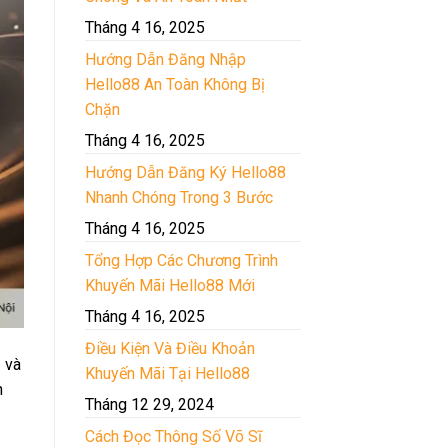
Tháng 4 16, 2025
Hướng Dẫn Đăng Nhập
Hello88 An Toàn Không Bị
Chặn
Tháng 4 16, 2025
Hướng Dẫn Đăng Ký Hello88
Nhanh Chóng Trong 3 Bước
Tháng 4 16, 2025
Tổng Hợp Các Chương Trình
Khuyến Mãi Hello88 Mới
Tháng 4 16, 2025
Điều Kiện Và Điều Khoản
 và
Khuyến Mãi Tại Hello88
n
Tháng 12 29, 2024
Cách Đọc Thông Số Võ Sĩ