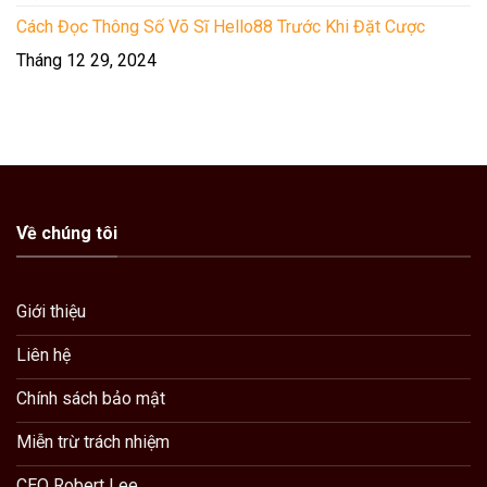
Cách Đọc Thông Số Võ Sĩ Hello88 Trước Khi Đặt Cược
Tháng 12 29, 2024
Về chúng tôi
Giới thiệu
Liên hệ
Chính sách bảo mật
Miễn trừ trách nhiệm
CEO Robert Lee