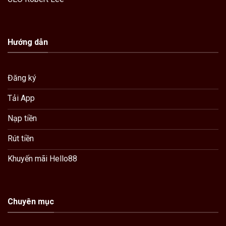
Hướng dẫn
Đăng ký
Tải App
Nạp tiền
Rút tiền
Khuyến mãi Hello88
Chuyên mục