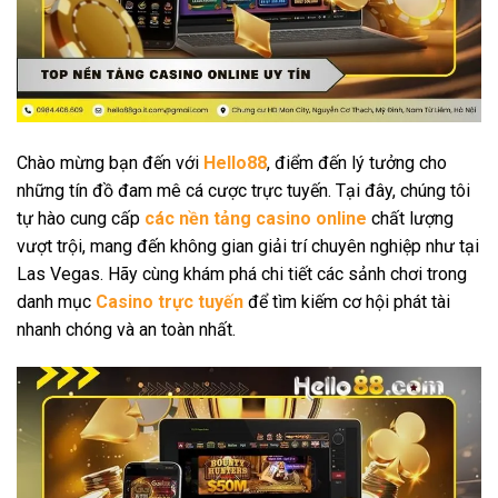
Chào mừng bạn đến với
Hello88
, điểm đến lý tưởng cho
những tín đồ đam mê cá cược trực tuyến. Tại đây, chúng tôi
tự hào cung cấp
các nền tảng casino online
chất lượng
vượt trội, mang đến không gian giải trí chuyên nghiệp như tại
Las Vegas. Hãy cùng khám phá chi tiết các sảnh chơi trong
danh mục
Casino trực tuyến
để tìm kiếm cơ hội phát tài
nhanh chóng và an toàn nhất.