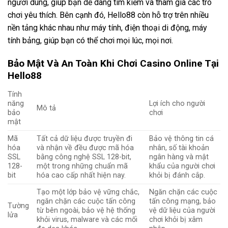
người dùng, giúp bạn dễ dàng tìm kiếm và tham gia các trò
chơi yêu thích. Bên cạnh đó, Hello88 còn hỗ trợ trên nhiều
nền tảng khác nhau như máy tính, điện thoại di động, máy
tính bảng, giúp bạn có thể chơi mọi lúc, mọi nơi.
Bảo Mật Và An Toàn Khi Chơi Casino Online Tại
Hello88
Tính
năng
Lợi ích cho người
Mô tả
bảo
chơi
mật
Mã
Tất cả dữ liệu được truyền đi
Bảo vệ thông tin cá
hóa
và nhận về đều được mã hóa
nhân, số tài khoản
SSL
bằng công nghệ SSL 128-bit,
ngân hàng và mật
128-
một trong những chuẩn mã
khẩu của người chơi
bit
hóa cao cấp nhất hiện nay.
khỏi bị đánh cắp.
Tạo một lớp bảo vệ vững chắc,
Ngăn chặn các cuộc
ngăn chặn các cuộc tấn công
tấn công mạng, bảo
Tường
từ bên ngoài, bảo vệ hệ thống
vệ dữ liệu của người
lửa
khỏi virus, malware và các mối
chơi khỏi bị xâm