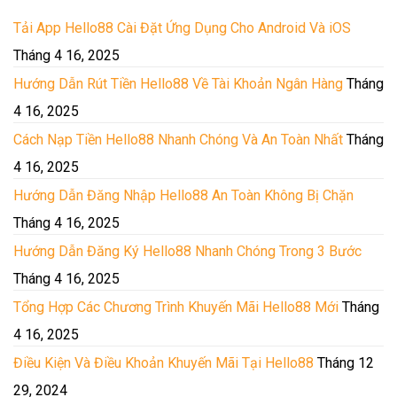
Tải App Hello88 Cài Đặt Ứng Dụng Cho Android Và iOS
Tháng 4 16, 2025
Hướng Dẫn Rút Tiền Hello88 Về Tài Khoản Ngân Hàng
Tháng
4 16, 2025
Cách Nạp Tiền Hello88 Nhanh Chóng Và An Toàn Nhất
Tháng
4 16, 2025
Hướng Dẫn Đăng Nhập Hello88 An Toàn Không Bị Chặn
Tháng 4 16, 2025
Hướng Dẫn Đăng Ký Hello88 Nhanh Chóng Trong 3 Bước
Tháng 4 16, 2025
Tổng Hợp Các Chương Trình Khuyến Mãi Hello88 Mới
Tháng
4 16, 2025
Điều Kiện Và Điều Khoản Khuyến Mãi Tại Hello88
Tháng 12
29, 2024