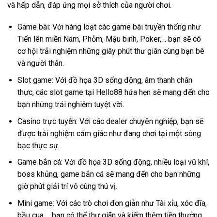
và hấp dẫn, đáp ứng mọi sở thích của người chơi.
Game bài: Với hàng loạt các game bài truyền thống như
Tiến lên miền Nam, Phỏm, Mậu binh, Poker,… bạn sẽ có
cơ hội trải nghiệm những giây phút thư giãn cùng bạn bè
và người thân.
Slot game: Với đồ họa 3D sống động, âm thanh chân
thực, các slot game tại Hello88 hứa hẹn sẽ mang đến cho
bạn những trải nghiệm tuyệt vời.
Casino trực tuyến: Với các dealer chuyên nghiệp, bạn sẽ
được trải nghiệm cảm giác như đang chơi tại một sòng
bạc thực sự.
Game bắn cá: Với đồ họa 3D sống động, nhiều loại vũ khí,
boss khủng, game bắn cá sẽ mang đến cho bạn những
giờ phút giải trí vô cùng thú vị.
Mini game: Với các trò chơi đơn giản như Tài xỉu, xóc đĩa,
bầu cua,… bạn có thể thư giãn và kiếm thêm tiền thưởng.