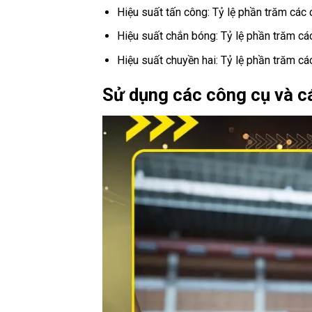
Hiệu suất tấn công: Tỷ lệ phần trăm các 
Hiệu suất chắn bóng: Tỷ lệ phần trăm cá
Hiệu suất chuyền hai: Tỷ lệ phần trăm c
Sử dụng các công cụ và c