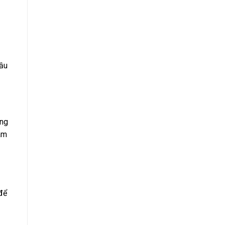
cầu
óng
làm
để