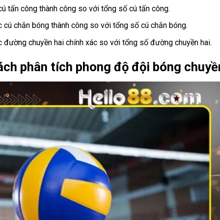
cú tấn công thành công so với tổng số cú tấn công.
c cú chắn bóng thành công so với tổng số cú chắn bóng.
ác đường chuyền hai chính xác so với tổng số đường chuyền hai.
ách phân tích phong độ đội bóng chuyề