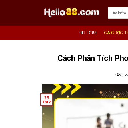
Bỏ
qua
nội
dung
HELLO88
CÁ CƯỢC T
Cách Phân Tích Pho
ĐĂNG 
29
Th12