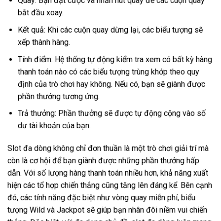
Quay: Bạn đặt cược và nhấn nút quay để các cuộn quay
bắt đầu xoay.
Kết quả: Khi các cuộn quay dừng lại, các biểu tượng sẽ
xếp thành hàng.
Tính điểm: Hệ thống tự động kiểm tra xem có bất kỳ hàng
thanh toán nào có các biểu tượng trùng khớp theo quy
định của trò chơi hay không. Nếu có, bạn sẽ giành được
phần thưởng tương ứng.
Trả thưởng: Phần thưởng sẽ được tự động cộng vào số
dư tài khoản của bạn.
Slot đa dòng không chỉ đơn thuần là một trò chơi giải trí mà
còn là cơ hội để bạn giành được những phần thưởng hấp
dẫn. Với số lượng hàng thanh toán nhiều hơn, khả năng xuất
hiện các tổ hợp chiến thắng cũng tăng lên đáng kể. Bên cạnh
đó, các tính năng đặc biệt như vòng quay miễn phí, biểu
tượng Wild và Jackpot sẽ giúp bạn nhân đôi niềm vui chiến