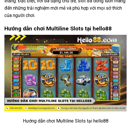
thắng. Đặc biệt, với đa dạng chủ đề, slot đa dòng luôn mang
đến những trải nghiệm mới mẻ và phù hợp với mọi sở thích
của người chơi.
Hướng dẫn chơi Multiline Slots tại hello88
Hướng dẫn chơi Multiline Slots tại hello88