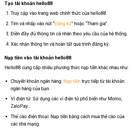
Tạo tài khoản hello88
Truy cập vào trang web chính thức của hello88.
Tìm và nhấp vào nút “
Đăng ký
” hoặc “Tham gia”.
Điền đầy đủ thông tin cá nhân theo yêu cầu của hệ thống.
Xác nhận thông tin và hoàn tất quá trình đăng ký.
Nạp tiền vào tài khoản hello88
Hello88 cung cấp nhiều phương thức nạp tiền khác nhau như:
Chuyển khoản ngân hàng:
Nạp tiền
trực tiếp từ tài khoản
ngân hàng của bạn.
Ví điện tử: Sử dụng các ví điện tử phổ biến như Momo,
ZaloPay…
Thẻ cào điện thoại: Nạp tiền bằng cách mua thẻ cào của
các nhà mạng.