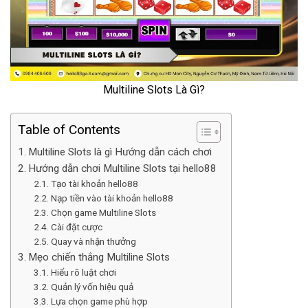
Multiline Slots Là Gì?
Table of Contents
Multiline Slots là gì Hướng dẫn cách chơi
Hướng dẫn chơi Multiline Slots tại hello88
Tạo tài khoản hello88
Nạp tiền vào tài khoản hello88
Chọn game Multiline Slots
Cài đặt cược
Quay và nhận thưởng
Mẹo chiến thắng Multiline Slots
Hiểu rõ luật chơi
Quản lý vốn hiệu quả
Lựa chọn game phù hợp