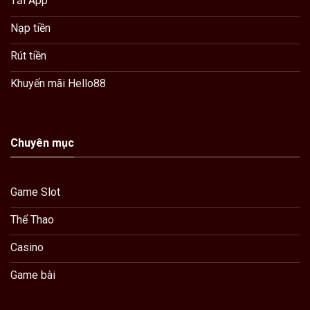
Tải App
Nạp tiền
Rút tiền
Khuyến mãi Hello88
Chuyên mục
Game Slot
Thể Thao
Casino
Game bài