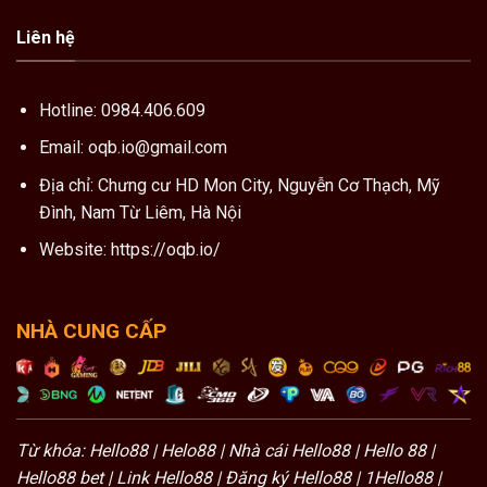
Liên hệ
Hotline: 0984.406.609
Email:
oqb.io@gmail.com
Địa chỉ: Chưng cư HD Mon City, Nguyễn Cơ Thạch, Mỹ
Đình, Nam Từ Liêm, Hà Nội
Website: https://oqb.io/
NHÀ CUNG CẤP
Từ khóa: Hello88 | Helo88 | Nhà cái Hello88 | Hello 88 |
Hello88 bet | Link Hello88 | Đăng ký Hello88 | 1Hello88 |