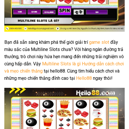
Bạn đã sẵn sàng khám phá thế giới giải trí
game slot
đầy
màu sắc của Multiline Slots chưa? Với hàng ngàn đường trả
thưởng, trò chơi này hứa hẹn mang đến những trải nghiệm vô
cùng hấp dẫn. Vậy
Multiline Slots là gì Hướng dẫn cách chơi
và mẹo chiến thắng
tại hello88. Cùng tìm hiểu cách chơi và
những mẹo chiến thắng đỉnh cao tại
Hello88
ngay thôi!