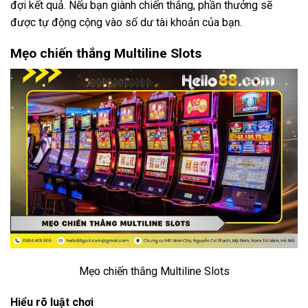
đợi kết quả. Nếu bạn giành chiến thắng, phần thưởng sẽ
được tự động cộng vào số dư tài khoản của bạn.
Mẹo chiến thắng Multiline Slots
Mẹo chiến thắng Multiline Slots
Hiểu rõ luật chơi