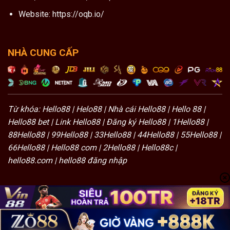
Website: https://oqb.io/
NHÀ CUNG CẤP
Từ khóa: Hello88 | Helo88 | Nhà cái Hello88 | Hello 88 |
Hello88 bet | Link Hello88 | Đăng ký Hello88 | 1Hello88 |
88Hello88 | 99Hello88 | 33Hello88 | 44Hello88 | 55Hello88 |
66Hello88 | Hello88 com | 2Hello88 | Hello88c |
hello88.com | hello88 đăng nhập
Copyright 2026 ©
Hello88Win