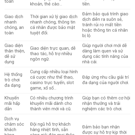
toán
khoản, thẻ cào…
tiền.
Đảm bảo quá trình giao
Giao dịch
Thời gian xử lý giao dịch
dịch diễn ra suôn sẻ,
nhanh
nhanh chóng, thông tin
tránh rủi ro mất tiền
chóng, an
cá nhân được bảo mật
hoặc thông tin cá nhân
toàn
tuyệt đối.
bị lộ.
Giao diện
Giúp người chơi mới dễ
Giao diện trực quan, dễ
thân thiện,
dàng làm quen và sử
thao tác, hỗ trợ nhiều
dễ sử
dụng các tính năng của
ngôn ngữ.
dụng
nhà cái.
Cung cấp nhiều loại hình
Hệ thống
cá cược như thể thao,
Đáp ứng nhu cầu giải trí
trò chơi
casino trực tuyến, slot
đa dạng của người chơi.
đa dạng
game, xổ số…
Khuyến
Có nhiều chương trình
Giúp bạn có thêm cơ hội
mãi hấp
khuyến mãi dành cho
nhận thưởng và trải
dẫn
thành viên mới và cũ.
nghiệm các trò chơi.
Dịch vụ
chăm sóc
Đội ngũ hỗ trợ khách
Đảm bảo bạn nhận
khách
hàng nhiệt tình, sẵn
được sự hỗ trợ kịp thời