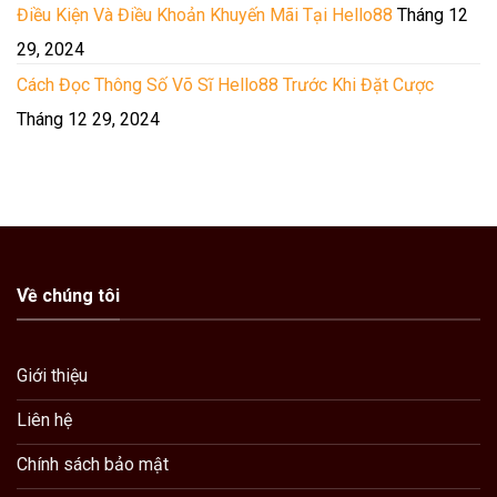
Điều Kiện Và Điều Khoản Khuyến Mãi Tại Hello88
Tháng 12
29, 2024
Cách Đọc Thông Số Võ Sĩ Hello88 Trước Khi Đặt Cược
Tháng 12 29, 2024
Về chúng tôi
Giới thiệu
Liên hệ
Chính sách bảo mật