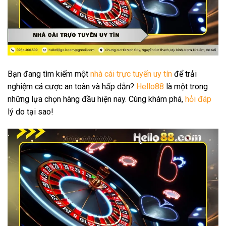
Bạn đang tìm kiếm một
nhà cái trực tuyến uy tín
để trải
nghiệm cá cược an toàn và hấp dẫn?
Hello88
là một trong
những lựa chọn hàng đầu hiện nay. Cùng khám phá,
hỏi đáp
lý do tại sao!