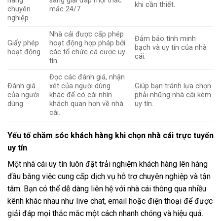
hàng
sàng giải đáp mọi thắc
khi cần thiết.
chuyên
mắc 24/7.
nghiệp
Nhà cái được cấp phép
Đảm bảo tính minh
Giấy phép
hoạt động hợp pháp bởi
bạch và uy tín của nhà
hoạt động
các tổ chức cá cược uy
cái.
tín.
Đọc các đánh giá, nhận
Đánh giá
xét của người dùng
Giúp bạn tránh lựa chọn
của người
khác để có cái nhìn
phải những nhà cái kém
dùng
khách quan hơn về nhà
uy tín.
cái.
Yếu tố chăm sóc khách hàng khi chọn nhà cái trực tuyến
uy tín
Một nhà cái uy tín luôn đặt trải nghiệm khách hàng lên hàng
đầu bằng việc cung cấp dịch vụ hỗ trợ chuyên nghiệp và tận
tâm. Bạn có thể dễ dàng liên hệ với nhà cái thông qua nhiều
kênh khác nhau như live chat, email hoặc điện thoại để được
giải đáp mọi thắc mắc một cách nhanh chóng và hiệu quả.