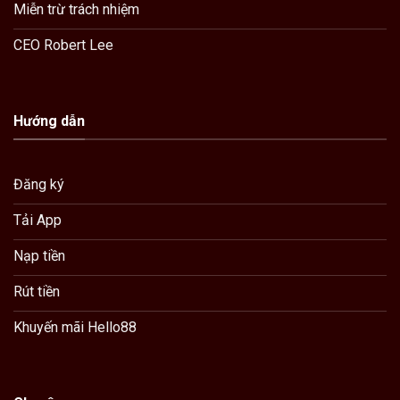
Miễn trừ trách nhiệm
CEO Robert Lee
Hướng dẫn
Đăng ký
Tải App
Nạp tiền
Rút tiền
Khuyến mãi Hello88