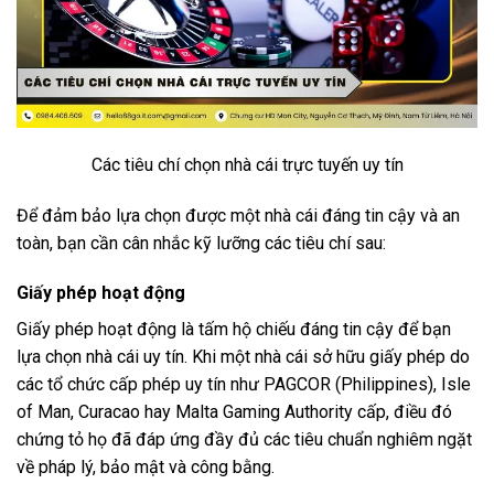
Các tiêu chí chọn nhà cái trực tuyến uy tín
Để đảm bảo lựa chọn được một nhà cái đáng tin cậy và an
toàn, bạn cần cân nhắc kỹ lưỡng các tiêu chí sau:
Giấy phép hoạt động
Giấy phép hoạt động là tấm hộ chiếu đáng tin cậy để bạn
lựa chọn nhà cái uy tín. Khi một nhà cái sở hữu giấy phép do
các tổ chức cấp phép uy tín như PAGCOR (Philippines), Isle
of Man, Curacao hay Malta Gaming Authority cấp, điều đó
chứng tỏ họ đã đáp ứng đầy đủ các tiêu chuẩn nghiêm ngặt
về pháp lý, bảo mật và công bằng.