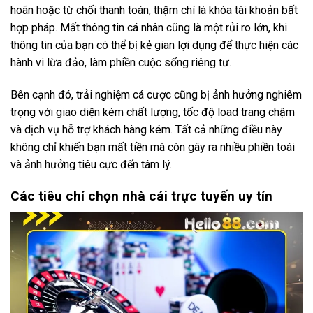
hoãn hoặc từ chối thanh toán, thậm chí là khóa tài khoản bất
hợp pháp. Mất thông tin cá nhân cũng là một rủi ro lớn, khi
thông tin của bạn có thể bị kẻ gian lợi dụng để thực hiện các
hành vi lừa đảo, làm phiền cuộc sống riêng tư.
Bên cạnh đó, trải nghiệm cá cược cũng bị ảnh hưởng nghiêm
trọng với giao diện kém chất lượng, tốc độ load trang chậm
và dịch vụ hỗ trợ khách hàng kém. Tất cả những điều này
không chỉ khiến bạn mất tiền mà còn gây ra nhiều phiền toái
và ảnh hưởng tiêu cực đến tâm lý.
Các tiêu chí chọn nhà cái trực tuyến uy tín