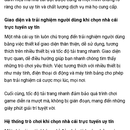
ràng cho sự uy tín và chất lượng dịch vụ mà họ cung cấp.
Giao diện và trải nghiệm người dùng khi chọn nhà cái
trực tuyến uy tín
Một nhà cái uy tín luôn chú trọng đến trải nghiệm người dùng
bằng việc thiết kế giao diện thân thiện, dễ sử dụng, tương
thích trên nhiều thiết bị và tốc độ tải trang nhanh. Giao diện
trực quan, dễ điều hướng giúp bạn nhanh chóng tìm thấy
những trò chơi yêu thích. Việc tương thích với nhiều thiết bị
như máy tính, điện thoại di động và máy tính bảng cho phép
bạn trải nghiệm cá cược mọi lúc, mọi nơi.
Cuối cùng, tốc độ tải trang nhanh đảm bảo quá trình chơi
game diễn ra mượt mà, không bị gián đoạn, mang đến những
giây phút giải trí tuyệt vời.
Hệ thống trò chơi khi chọn nhà cái trực tuyến uy tín