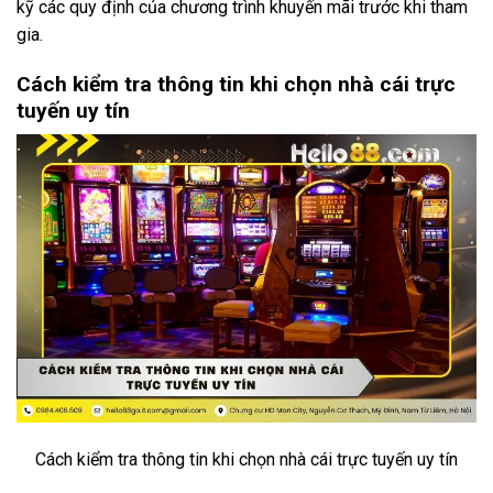
kỹ các quy định của chương trình khuyến mãi trước khi tham
gia.
Cách kiểm tra thông tin khi chọn nhà cái trực
tuyến uy tín
Cách kiểm tra thông tin khi chọn nhà cái trực tuyến uy tín