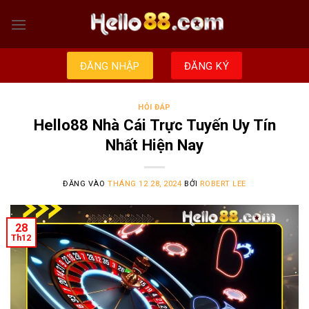
Bỏ
qua
nội
dung
ĐĂNG NHẬP
ĐĂNG KÝ
HỎI ĐÁP
Hello88 Nhà Cái Trực Tuyến Uy Tín
Nhất Hiện Nay
ĐĂNG VÀO
THÁNG 12 28, 2024
BỞI
ROBERT LEE
28
Th12