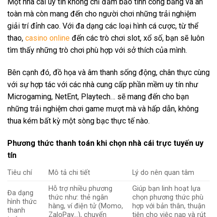
Một nhà cái uy tín không chỉ đảm bảo tính công bằng và an
toàn mà còn mang đến cho người chơi những trải nghiệm
giải trí đỉnh cao. Với đa dạng các loại hình cá cược, từ thể
thao,
casino online
đến các trò chơi slot, xổ số, bạn sẽ luôn
tìm thấy những trò chơi phù hợp với sở thích của mình.
Bên cạnh đó, đồ họa và âm thanh sống động, chân thực cùng
với sự hợp tác với các nhà cung cấp phần mềm uy tín như
Microgaming, NetEnt, Playtech… sẽ mang đến cho bạn
những trải nghiệm chơi game mượt mà và hấp dẫn, không
thua kém bất kỳ một sòng bạc thực tế nào.
Phương thức thanh toán khi chọn nhà cái trực tuyến uy
tín
Tiêu chí
Mô tả chi tiết
Lý do nên quan tâm
Hỗ trợ nhiều phương
Giúp bạn linh hoạt lựa
Đa dạng
thức như: thẻ ngân
chọn phương thức phù
hình thức
hàng, ví điện tử (Momo,
hợp với bản thân, thuận
thanh
ZaloPay…), chuyển
tiện cho việc nạp và rút